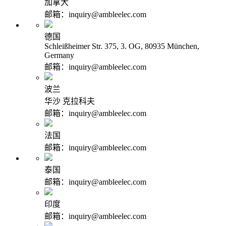
加拿大
邮箱：inquiry@ambleelec.com
德国
Schleißheimer Str. 375, 3. OG, 80935 München,
Germany
邮箱：inquiry@ambleelec.com
波兰
华沙 克拉科夫
邮箱：inquiry@ambleelec.com
法国
邮箱：inquiry@ambleelec.com
泰国
邮箱：inquiry@ambleelec.com
印度
邮箱：inquiry@ambleelec.com