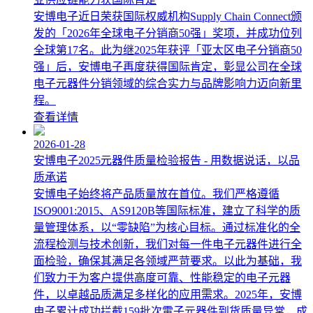
安博电子近日荣获国际权威机构Supply Chain Connect颁
发的「2026年全球电子分销商50强」奖项，并成功位列
全球第17名。此为继2025年获评「亚太区电子分销商50
强」后，安博电子再度获得国际肯定，彰显公司在全球
电子元器件分销领域的综合实力与品牌影响力迈向新里
程。
查看详情
2026-01-28
安博电子2025元器件质量检验报告 - 用数据说话，以品
质承诺
安博电子始终将产品质量放在首位。我们严格遵循
ISO9001:2015、AS9120B等国际标准，建立了科学的质
量管理体系，以“零缺陷”为核心目标。通过标准化的全
流程检测与技术创新，我们对每一件电子元器件进行全
面检验，确保其满足各领域严苛要求。以此为基础，我
们致力于为客户提供高度可靠、性能稳定的电子元器
件，以卓越品质满足多样化的应用需求。2025年，安博
电子累计成功拦截159批次電子元器件到货质量异常，成