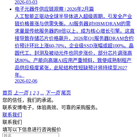
2026-03-03
电子元器件供应链观察 | 2026年2月篇
人工智能正驱动全球半导体进入超级周期，引发全产业
链价格普涨与供需失衡。AI服务器对HBM/DRAM的需
求量是传统服务器的8倍以上，成为核心增长引擎。这直
接导致存储芯片价格飙升，2026年Q1服务器DRAM合约
价预计环比上涨60-70%，企业级SSD涨幅或超100%。晶
圆代工、封测及被动元件也同步涨价，部分芯片调涨高
达80%。产能向高端AI应用严重倾斜，致使成熟制程产
品供应极度紧张，此轮结构性短缺预计将持续至2027
年。
2026-02-06
首页
上一页
1
2
3
...
下一页
尾页
您的信任，我们的承诺。
联系安博电子，体验高效、可靠的采购服务。
联系我们
联系我们
填写以下信息进行咨询报价