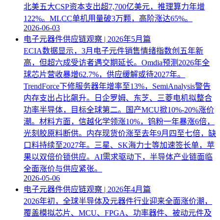
北美五大CSP资本支出超7,700亿美元，推理算力年增
122%。MLCC单机用量破3万颗，高阶涨达65%。
2026-06-03
电子元器件供应链观察 | 2026年5月篇
ECIA数据显示，3月电子元件销售情绪指数创五年新
高，但超六成受访者遇交期延长。Omdia预测2026年全
球芯片营收暴增62.7%，供应缓解或待2027年。
TrendForce下修服务器年增率至13%，SemiAnalysis警告
内存支出占比飙升。日企罗姆、东芝、三菱电机拟整合
功率半导体，目标全球第二。国产MCU掀10%-20%涨价
潮。材料方面，信越化学领涨10%，钨粉一年暴涨6倍，
光刻胶原料断供。内存现货价涨至去年9月四至七倍，缺
口料持续至2027年。三星、SK海力士等加速签长单，苹
果以双倍价锁供应。AI需求驱动下，半导体产业链面临
全面涨价与供应紧张。
2026-05-06
电子元器件供应链观察 | 2026年4月篇
2026年初，全球半导体及元器件行业迎来全面涨价潮，
覆盖模拟芯片、MCU、FPGA、功率器件、被动元件及