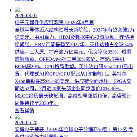
2026-08-05
电子元器件供应链观察 | 2026年8月篇
全球半导体迈入结构性增长新阶段，2027年有望突破2万
亿美元，由AI算力、HBM及数据中心投资驱动。存储持
续紧张。HBM产能售罄至2027年，英伟达独占全球54%
供应。三大原厂扩产逾万亿美元，但良率仅35%，短期
难解瓶颈。OPPO/vivo拒三星20%涨价，存储占手机
BOM超20%。CPU格局重塑。英伟达自研Vera CPU已出
货，代理式AI将CPU:GPU配比从1:8推向1:1。英特尔
Xeon单颗最高涨1495美元。供应链全面承压。FPGA交
期达52周，7月近20家头部企业同步涨价10%-30%。
MLCC经历最长缺货潮，高端型号涨超10倍，高盛预计
周期持续至2030年。
查看详情
2026-05-20
安博电子荣获「2026年全球电子分销商50强」第17名 专
业供应链能力获国际肯定