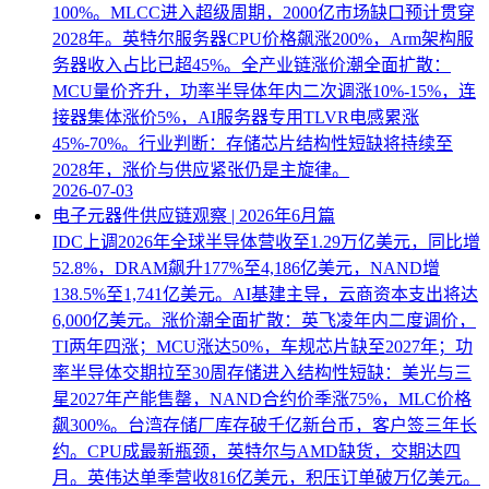
100%。MLCC进入超级周期，2000亿市场缺口预计贯穿
2028年。英特尔服务器CPU价格飙涨200%，Arm架构服
务器收入占比已超45%。全产业链涨价潮全面扩散：
MCU量价齐升，功率半导体年内二次调涨10%-15%，连
接器集体涨价5%，AI服务器专用TLVR电感累涨
45%-70%。行业判断：存储芯片结构性短缺将持续至
2028年，涨价与供应紧张仍是主旋律。
2026-07-03
电子元器件供应链观察 | 2026年6月篇
IDC上调2026年全球半导体营收至1.29万亿美元，同比增
52.8%，DRAM飙升177%至4,186亿美元，NAND增
138.5%至1,741亿美元。AI基建主导，云商资本支出将达
6,000亿美元。涨价潮全面扩散：英飞凌年内二度调价，
TI两年四涨；MCU涨达50%，车规芯片缺至2027年；功
率半导体交期拉至30周存储进入结构性短缺：美光与三
星2027年产能售罄，NAND合约价季涨75%，MLC价格
飙300%。台湾存储厂库存破千亿新台币，客户签三年长
约。CPU成最新瓶颈，英特尔与AMD缺货，交期达四
月。英伟达单季营收816亿美元，积压订单破万亿美元。