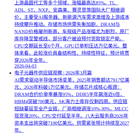
上游晶圆代工等多个领域，涨幅最高达85%。TI、
ADI、ST、NXP、安森美、赛灵思等国际大厂相继调
价，主要受AI服务器、新能源汽车需求激增及上游成本
持续攀升推动。存储市场供需失衡加剧，DRAM与
NAND价格屡创新高，车规级产品涨幅尤为剧烈，原厂
库存降至警戒线，部分客户被迫预付货款锁定产能。
CPU交期延长至6个月，GPU订单积压达万亿美元。整
体来看，此轮涨价具备结构性、持续性特征，预计将贯
穿2026年全年。
2026-04-03
电子元器件供应链观察 | 2026年3月篇
AI需求驱动半导体市场变革，2025年销售额达7917亿美
元，2026年料破1万亿美元。存储芯片成核心瓶颈：
DRAM合约价单季暴涨95%，DDR5半年飙涨近6倍，
HBM4突破700美元，SK海力士库存仅剩四周。供应链
短缺蔓延至全产业链，厂商相继调涨10%-30%，MLCC
现货涨20%，CPU交付延至半年。八大云服务商2026年
资本支出将突破7100亿美元。供需紧张预计持续至2027
年。