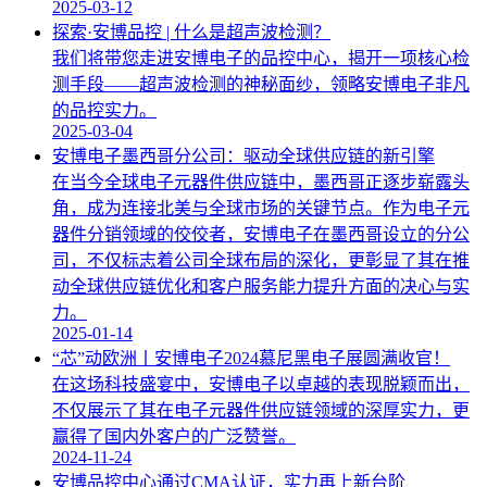
2025-03-12
探索·安博品控 | 什么是超声波检测？
我们将带您走进安博电子的品控中心，揭开一项核心检
测手段——超声波检测的神秘面纱，领略安博电子非凡
的品控实力。
2025-03-04
安博电子墨西哥分公司：驱动全球供应链的新引擎
在当今全球电子元器件供应链中，墨西哥正逐步崭露头
角，成为连接北美与全球市场的关键节点。作为电子元
器件分销领域的佼佼者，安博电子在墨西哥设立的分公
司，不仅标志着公司全球布局的深化，更彰显了其在推
动全球供应链优化和客户服务能力提升方面的决心与实
力。
2025-01-14
“芯”动欧洲丨安博电子2024慕尼黑电子展圆满收官！
在这场科技盛宴中，安博电子以卓越的表现脱颖而出，
不仅展示了其在电子元器件供应链领域的深厚实力，更
赢得了国内外客户的广泛赞誉。
2024-11-24
安博品控中心通过CMA认证，实力再上新台阶