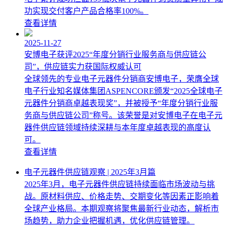
功实现交付客户产品合格率100%。
查看详情
2025-11-27
安博电子获评2025“年度分销行业服务商与供应链公
司”，供应链实力获国际权威认可
全球领先的专业电子元器件分销商安博电子，荣膺全球
电子行业知名媒体集团ASPENCORE颁发“2025全球电子
元器件分销商卓越表现奖”，并被授予“年度分销行业服
务商与供应链公司”称号。该荣誉是对安博电子在电子元
器件供应链领域持续深耕与本年度卓越表现的高度认
可。
查看详情
电子元器件供应链观察 | 2025年3月篇
2025年3月，电子元器件供应链持续面临市场波动与挑
战。原材料供应、价格走势、交期变化等因素正影响着
全球产业格局。本期观察将聚焦最新行业动态，解析市
场趋势，助力企业把握机遇，优化供应链管理。